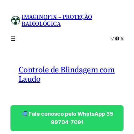
Pular
para
IMAGINOFIX – PROTEÇÃO
o
RADIOLÓGICA
conteúdo
Instagram
Facebo
X
Controle de Blindagem com
Laudo
Fale conosco pelo WhatsApp 35
99704-7091