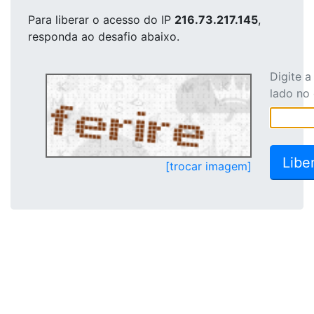
Para liberar o acesso
do IP
216.73.217.145
,
responda ao desafio abaixo.
Digite 
lado no
[trocar imagem]