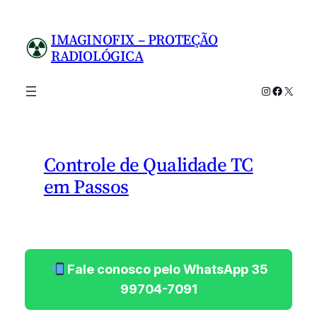
Pular
para
IMAGINOFIX – PROTEÇÃO
o
RADIOLÓGICA
conteúdo
Instagram
Facebo
X
Controle de Qualidade TC
em Passos
Fale conosco pelo WhatsApp 35
99704-7091