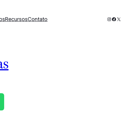
Instagram
Faceboo
X
os
Recursos
Contato
as