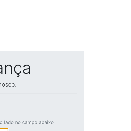
ança
nosco.
ao lado no campo abaixo