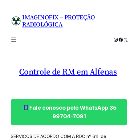
Pular
para
IMAGINOFIX – PROTEÇÃO
o
RADIOLÓGICA
conteúdo
Instagram
Facebo
X
Controle de RM em Alfenas
Fale conosco pelo WhatsApp 35
99704-7091
SERVIÇOS DE ACORDO COM A RDC nº 611, de