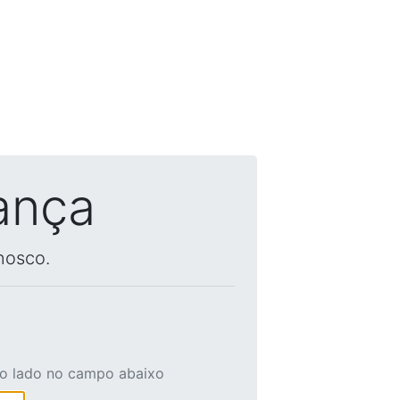
ança
nosco.
ao lado no campo abaixo