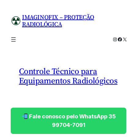
Pular
para
IMAGINOFIX – PROTEÇÃO
o
RADIOLÓGICA
conteúdo
Instagram
Facebo
X
Controle Técnico para
Equipamentos Radiológicos
Fale conosco pelo WhatsApp 35
99704-7091