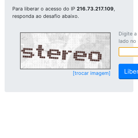
Para liberar o acesso
do IP
216.73.217.109
,
responda ao desafio abaixo.
Digite 
lado no
[trocar imagem]