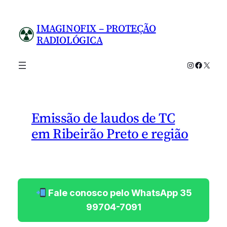
Pular
para
IMAGINOFIX – PROTEÇÃO
o
RADIOLÓGICA
conteúdo
Instagram
Facebo
X
Emissão de laudos de TC
em Ribeirão Preto e região
Fale conosco pelo WhatsApp 35
99704-7091