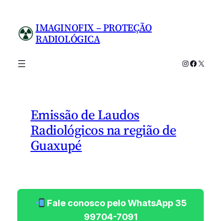
Pular
para
IMAGINOFIX – PROTEÇÃO
o
RADIOLÓGICA
conteúdo
Instagram
Facebo
X
Emissão de Laudos
Radiológicos na região de
Guaxupé
Fale conosco pelo WhatsApp 35
99704-7091