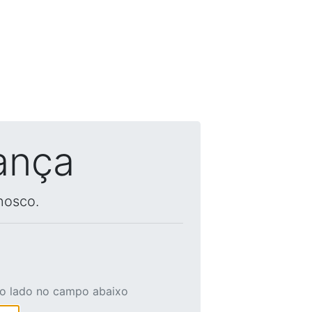
ança
nosco.
ao lado no campo abaixo