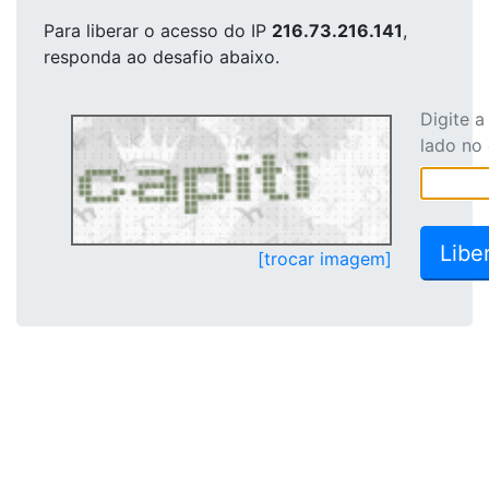
Para liberar o acesso
do IP
216.73.216.141
,
responda ao desafio abaixo.
Digite 
lado no
[trocar imagem]