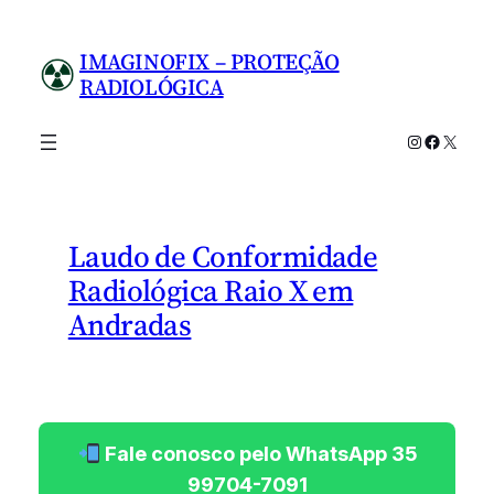
Pular
para
IMAGINOFIX – PROTEÇÃO
o
RADIOLÓGICA
conteúdo
Instagram
Facebo
X
Laudo de Conformidade
Radiológica Raio X em
Andradas
Fale conosco pelo WhatsApp 35
99704-7091