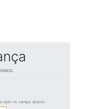
ança
nosco.
ao lado no campo abaixo