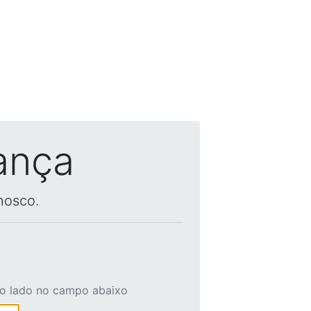
ança
nosco.
ao lado no campo abaixo