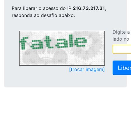
Para liberar o acesso
do IP
216.73.217.31
,
responda ao desafio abaixo.
Digite 
lado no
[trocar imagem]