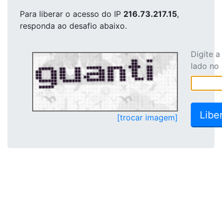
Para liberar o acesso
do IP
216.73.217.15
,
responda ao desafio abaixo.
Digite 
lado no
[trocar imagem]