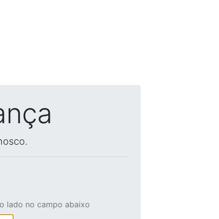
ança
nosco.
ao lado no campo abaixo