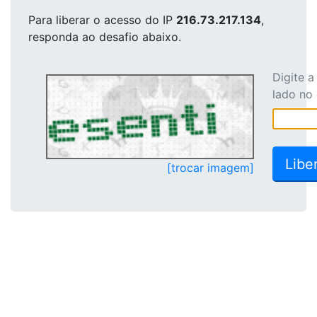
Para liberar o acesso
do IP
216.73.217.134
,
responda ao desafio abaixo.
Digite 
lado no
[trocar imagem]