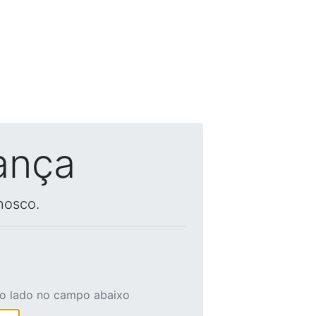
ança
nosco.
ao lado no campo abaixo