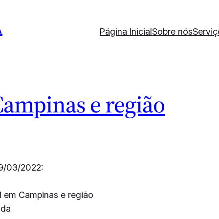
A
Página Inicial
Sobre nós
Serviç
ampinas e região
9/03/2022:
M em Campinas e região
ada