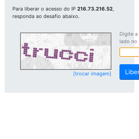
Para liberar o acesso
do IP
216.73.216.52
,
responda ao desafio abaixo.
Digite 
lado no
[trocar imagem]