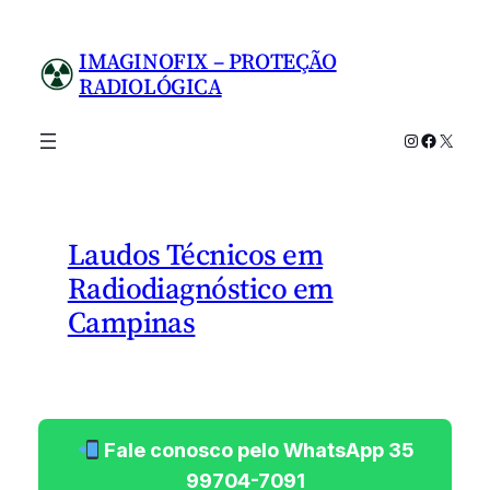
Pular
para
IMAGINOFIX – PROTEÇÃO
o
RADIOLÓGICA
conteúdo
Instagram
Facebo
X
Laudos Técnicos em
Radiodiagnóstico em
Campinas
Fale conosco pelo WhatsApp 35
99704-7091