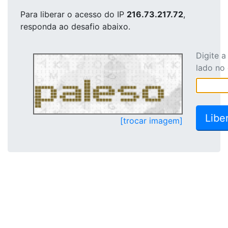
Para liberar o acesso
do IP
216.73.217.72
,
responda ao desafio abaixo.
Digite 
lado no
[trocar imagem]