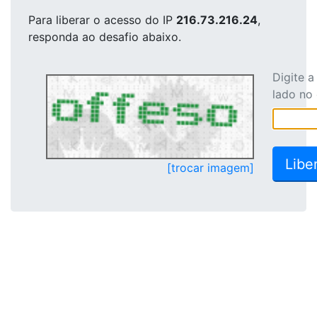
Para liberar o acesso
do IP
216.73.216.24
,
responda ao desafio abaixo.
Digite 
lado no
[trocar imagem]