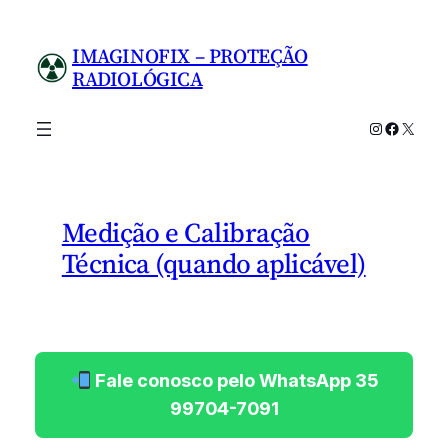
Pular
para
IMAGINOFIX – PROTEÇÃO
o
RADIOLÓGICA
conteúdo
Instagram
Facebo
X
Medição e Calibração
Técnica (quando aplicável)
Fale conosco pelo WhatsApp 35
99704-7091