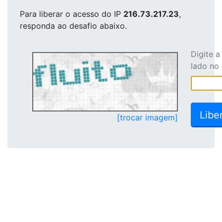
Para liberar o acesso
do IP
216.73.217.23
,
responda ao desafio abaixo.
Digite 
lado no
[trocar imagem]