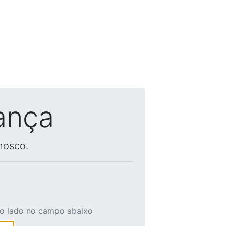
ança
nosco.
ao lado no campo abaixo