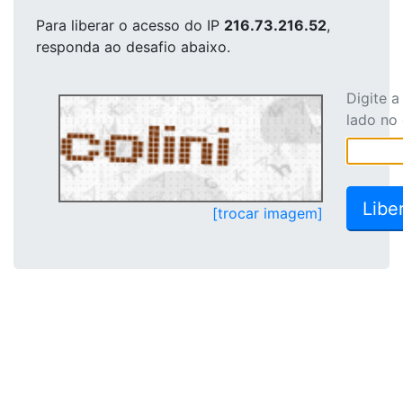
Para liberar o acesso
do IP
216.73.216.52
,
responda ao desafio abaixo.
Digite 
lado no
[trocar imagem]