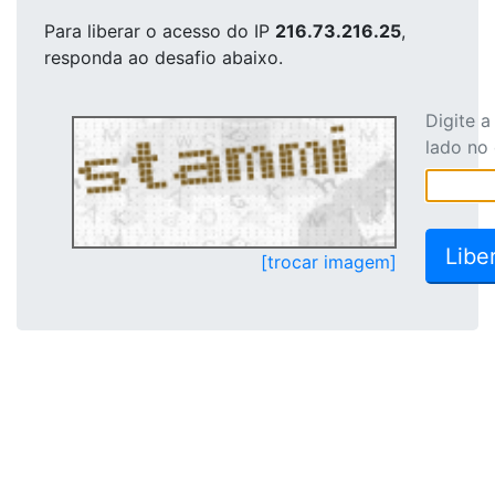
Para liberar o acesso
do IP
216.73.216.25
,
responda ao desafio abaixo.
Digite 
lado no
[trocar imagem]