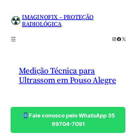
Pular
para
IMAGINOFIX – PROTEÇÃO
o
RADIOLÓGICA
conteúdo
Instagram
Facebo
X
Medição Técnica para
Ultrassom em Pouso Alegre
Fale conosco pelo WhatsApp 35
99704-7091