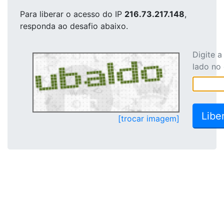
Para liberar o acesso
do IP
216.73.217.148
,
responda ao desafio abaixo.
Digite 
lado no
[trocar imagem]