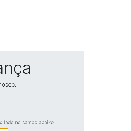
ança
nosco.
ao lado no campo abaixo