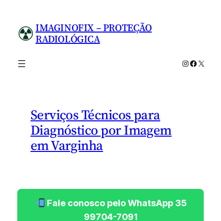
Pular
para
IMAGINOFIX – PROTEÇÃO
o
RADIOLÓGICA
conteúdo
Instagram
Facebo
X
Serviços Técnicos para
Diagnóstico por Imagem
em Varginha
Fale conosco pelo WhatsApp 35
99704-7091