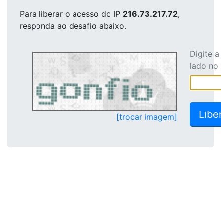
Para liberar o acesso
do IP
216.73.217.72
,
responda ao desafio abaixo.
Digite 
lado no
[trocar imagem]