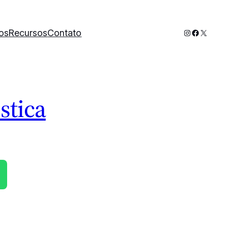
Instagram
Faceboo
X
os
Recursos
Contato
stica