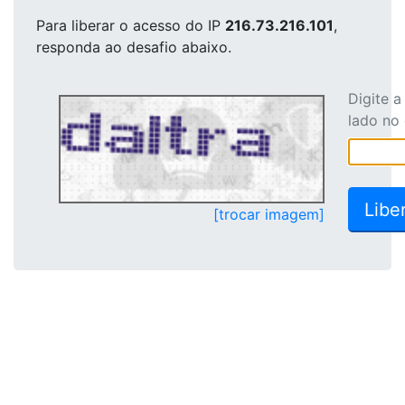
Para liberar o acesso
do IP
216.73.216.101
,
responda ao desafio abaixo.
Digite 
lado no
[trocar imagem]