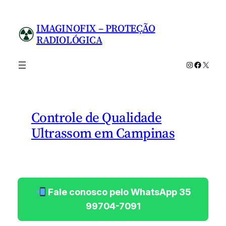
Pular
para
IMAGINOFIX – PROTEÇÃO
o
RADIOLÓGICA
conteúdo
Instagram
Facebo
X
Controle de Qualidade
Ultrassom em Campinas
Fale conosco pelo WhatsApp 35
99704-7091