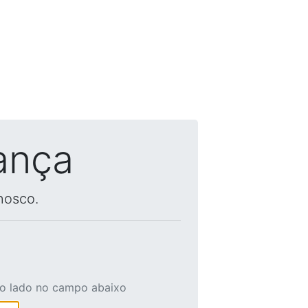
ança
nosco.
ao lado no campo abaixo