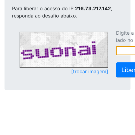
Para liberar o acesso
do IP
216.73.217.142
,
responda ao desafio abaixo.
Digite 
lado no
[trocar imagem]