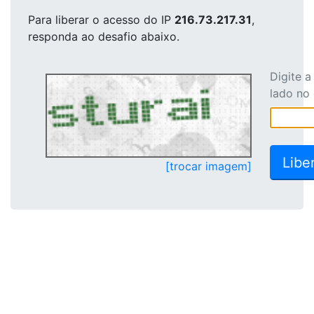
Para liberar o acesso
do IP
216.73.217.31
,
responda ao desafio abaixo.
Digite 
lado no
[trocar imagem]