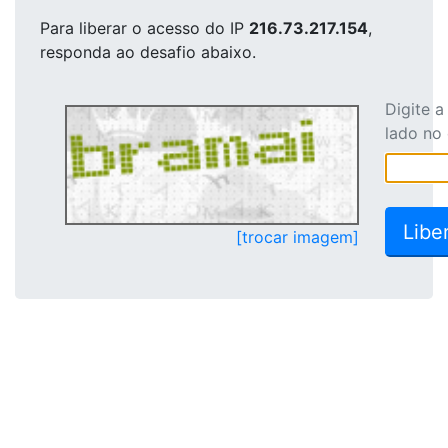
Para liberar o acesso
do IP
216.73.217.154
,
responda ao desafio abaixo.
Digite 
lado no
[trocar imagem]