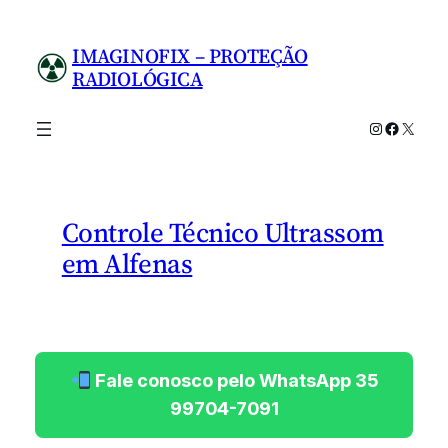
Pular
para
IMAGINOFIX – PROTEÇÃO
o
RADIOLÓGICA
conteúdo
Instagram
Facebo
X
Controle Técnico Ultrassom
em Alfenas
Fale conosco pelo WhatsApp 35
99704-7091