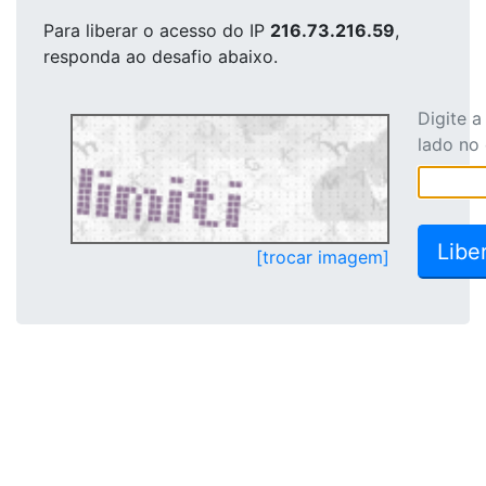
Para liberar o acesso
do IP
216.73.216.59
,
responda ao desafio abaixo.
Digite 
lado no
[trocar imagem]