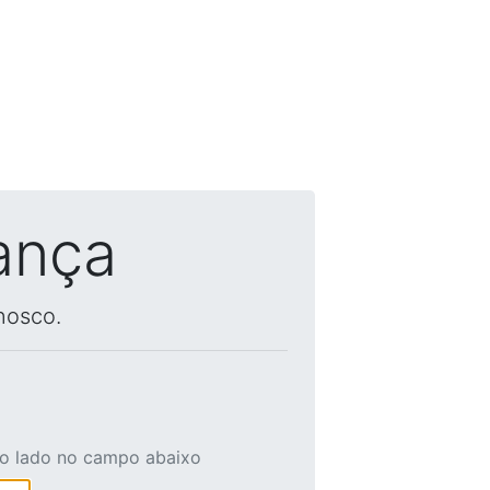
ança
nosco.
ao lado no campo abaixo