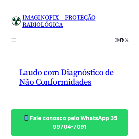
Pular
para
IMAGINOFIX – PROTEÇÃO
o
RADIOLÓGICA
conteúdo
Instagram
Facebo
X
Laudo com Diagnóstico de
Não Conformidades
Fale conosco pelo WhatsApp 35
99704-7091