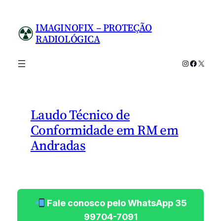
Pular
para
IMAGINOFIX – PROTEÇÃO
o
RADIOLÓGICA
conteúdo
Instagram
Facebo
X
Laudo Técnico de
Conformidade em RM em
Andradas
Fale conosco pelo WhatsApp 35
99704-7091