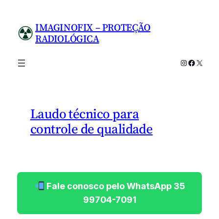
Pular
para
IMAGINOFIX – PROTEÇÃO
o
RADIOLÓGICA
conteúdo
Instagram
Facebo
X
Laudo técnico para
controle de qualidade
Fale conosco pelo WhatsApp 35
99704-7091