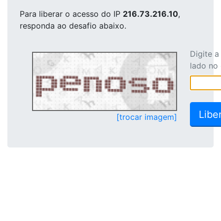
Para liberar o acesso
do IP
216.73.216.10
,
responda ao desafio abaixo.
Digite 
lado no
[trocar imagem]